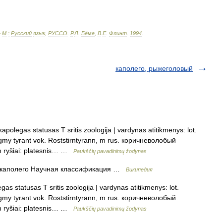
—
М
.
:
Русский
язык
,
РУССО
.
Р
.
Л
.
Бёме
,
В
.
Е
.
Флинт
.
1994
.
каполего, рыжеголовый
polegas statusas T sritis zoologija | vardynas atitikmenys: lot.
ygmy tyrant vok. Roststirntyrann, m rus. коричневолобый
 m ryšiai: platesnis… …
Paukščių pavadinimų žodynas
 каполего Научная классификация …
Википедия
as statusas T sritis zoologija | vardynas atitikmenys: lot.
ygmy tyrant vok. Roststirntyrann, m rus. коричневолобый
 m ryšiai: platesnis… …
Paukščių pavadinimų žodynas