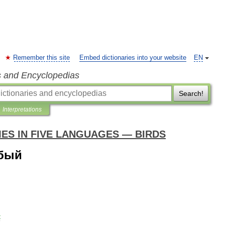
Remember this site
Embed dictionaries into your website
EN
s and Encyclopedias
Search!
Interpretations
ES IN FIVE LANGUAGES — BIRDS
обый
t