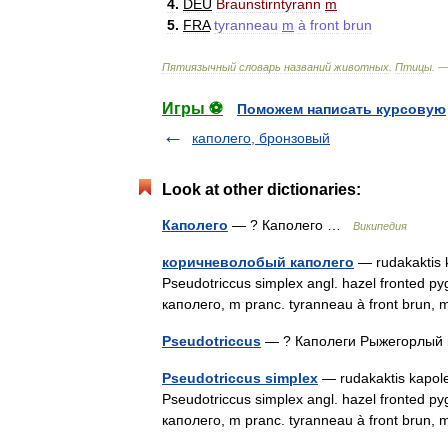
4
.
DEU
Braunstirntyrann
m
5
.
FRA
tyranneau
m
à
front
brun
Пятиязычный
словарь
названий
животных
.
Птицы
. 
Игры ⚽
Поможем написать курсовую
каполего, бронзовый
Look at other dictionaries:
Каполего
— ? Каполего …
Википедия
коричневолобый каполего
— rudakaktis ka
Pseudotriccus simplex angl. hazel fronted p
каполего, m pranc. tyranneau à front brun,
Pseudotriccus
— ? Каполеги Рыжегорлый
Pseudotriccus simplex
— rudakaktis kapoleg
Pseudotriccus simplex angl. hazel fronted p
каполего, m pranc. tyranneau à front brun,