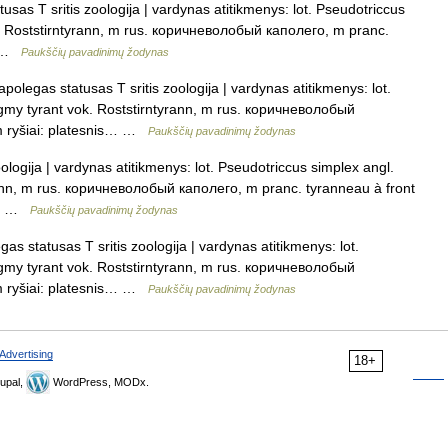
sas T sritis zoologija | vardynas atitikmenys: lot. Pseudotriccus
k. Roststirntyrann, m rus. коричневолобый каполего, m pranc.
s… …
Paukščių pavadinimų žodynas
olegas statusas T sritis zoologija | vardynas atitikmenys: lot.
ygmy tyrant vok. Roststirntyrann, m rus. коричневолобый
 m ryšiai: platesnis… …
Paukščių pavadinimų žodynas
ologija | vardynas atitikmenys: lot. Pseudotriccus simplex angl.
rann, m rus. коричневолобый каполего, m pranc. tyranneau à front
gai …
Paukščių pavadinimų žodynas
s statusas T sritis zoologija | vardynas atitikmenys: lot.
ygmy tyrant vok. Roststirntyrann, m rus. коричневолобый
 m ryšiai: platesnis… …
Paukščių pavadinimų žodynas
Advertising
18+
upal,
WordPress, MODx.