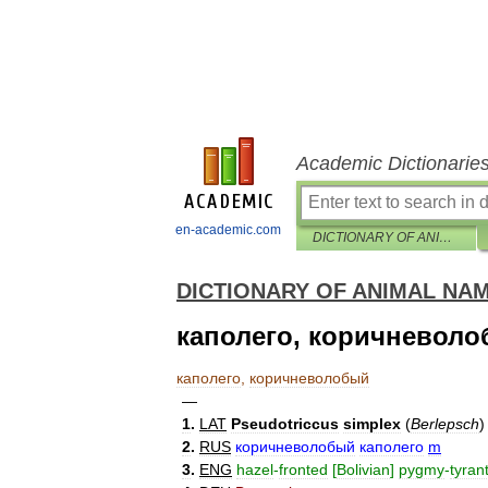
Academic Dictionarie
en-academic.com
DICTIONARY OF ANIMAL NAMES IN FIVE LANGUAGES — BIRDS
DICTIONARY OF ANIMAL NAM
каполего, коричневол
каполего
,
коричневолобый
—
1
.
LAT
Pseudotriccus
simplex
(
Berlepsch
)
2
.
RUS
коричневолобый
каполего
m
3
.
ENG
hazel
-
fronted
[
Bolivian
]
pygmy
-
tyran