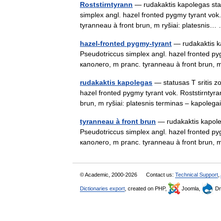
Roststirntyrann
— rudakaktis kapolegas statu
simplex angl. hazel fronted pygmy tyrant vo
tyranneau à front brun, m ryšiai: platesni
hazel-fronted pygmy-tyrant
— rudakaktis kap
Pseudotriccus simplex angl. hazel fronted p
каполего, m pranc. tyranneau à front brun,
rudakaktis kapolegas
— statusas T sritis zo
hazel fronted pygmy tyrant vok. Roststirnty
brun, m ryšiai: platesnis terminas – kapole
tyranneau à front brun
— rudakaktis kapolega
Pseudotriccus simplex angl. hazel fronted p
каполего, m pranc. tyranneau à front brun,
© Academic, 2000-2026
Contact us:
Technical Support
,
Dictionaries export
, created on PHP,
Joomla,
Dr